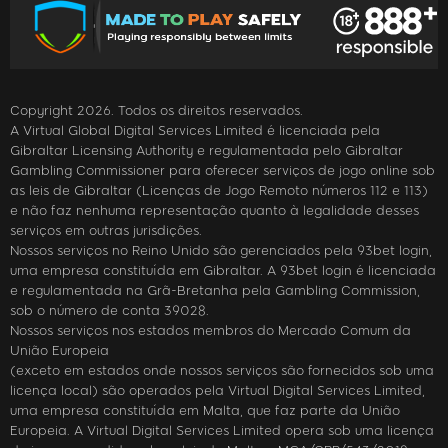
Copyright 2026. Todos os direitos reservados.
A Virtual Global Digital Services Limited é licenciada pela
Gibraltar Licensing Authority e regulamentada pelo Gibraltar
Gambling Commissioner para oferecer serviços de jogo online sob
as leis de Gibraltar (Licenças de Jogo Remoto números 112 e 113)
e não faz nenhuma representação quanto à legalidade desses
serviços em outras jurisdições.
Nossos serviços no Reino Unido são gerenciados pela 93bet login,
uma empresa constituída em Gibraltar. A 93bet login é licenciada
e regulamentada na Grã-Bretanha pela Gambling Commission,
sob o número de conta 39028.
Nossos serviços nos estados membros do Mercado Comum da
União Europeia
(exceto em estados onde nossos serviços são fornecidos sob uma
licença local) são operados pela Virtual Digital Services Limited,
uma empresa constituída em Malta, que faz parte da União
Europeia. A Virtual Digital Services Limited opera sob uma licença