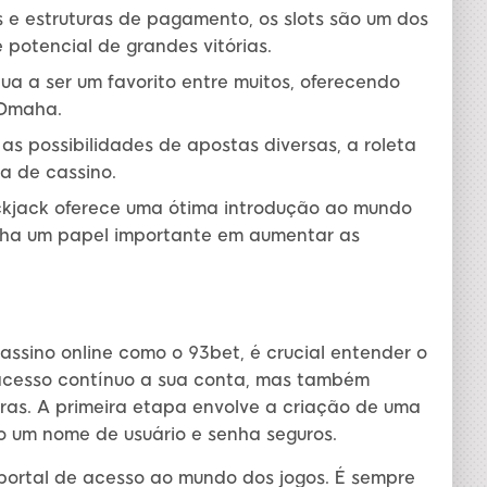
 e estruturas de pagamento, os slots são um dos
 potencial de grandes vitórias.
ua a ser um favorito entre muitos, oferecendo
 Omaha.
as possibilidades de apostas diversas, a roleta
a de cassino.
ackjack oferece uma ótima introdução ao mundo
nha um papel importante em aumentar as
assino online como o 93bet, é crucial entender o
 acesso contínuo a sua conta, mas também
iras. A primeira etapa envolve a criação de uma
o um nome de usuário e senha seguros.
portal de acesso ao mundo dos jogos. É sempre