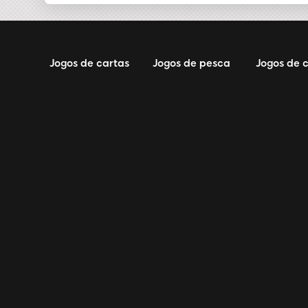
Jogos de cartas
Jogos de pesca
Jogos de 