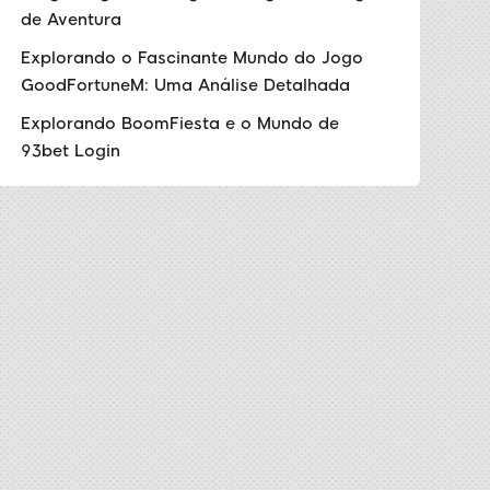
de Aventura
Explorando o Fascinante Mundo do Jogo
GoodFortuneM: Uma Análise Detalhada
Explorando BoomFiesta e o Mundo de
93bet Login