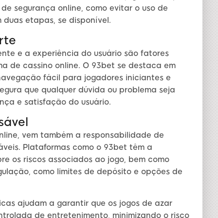
de segurança online, como evitar o uso de
 duas etapas, se disponível.
rte
ente e a experiência do usuário são fatores
rma de cassino online. O 93bet se destaca em
navegação fácil para jogadores iniciantes e
segura que qualquer dúvida ou problema seja
ça e satisfação do usuário.
sável
online, vem também a responsabilidade de
áveis. Plataformas como o 93bet têm a
bre os riscos associados ao jogo, bem como
gulação, como limites de depósito e opções de
cas ajudam a garantir que os jogos de azar
rolada de entretenimento, minimizando o risco