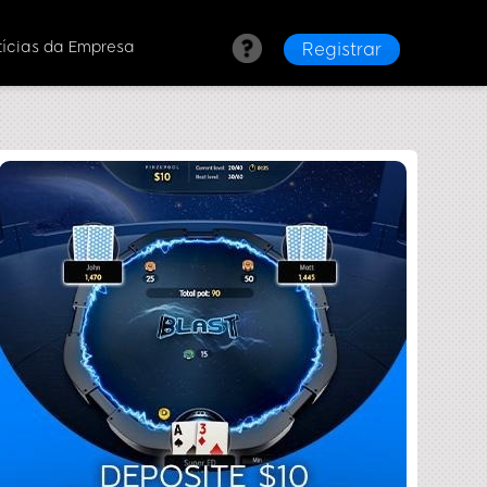
tícias da Empresa
Registrar