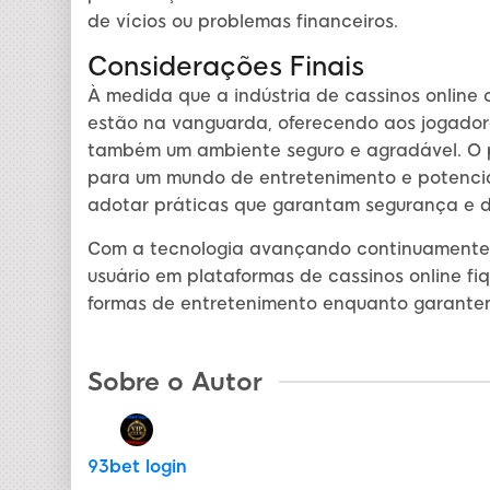
de vícios ou problemas financeiros.
Considerações Finais
À medida que a indústria de cassinos online 
estão na vanguarda, oferecendo aos jogado
também um ambiente seguro e agradável. O
para um mundo de entretenimento e potencia
adotar práticas que garantam segurança e d
Com a tecnologia avançando continuamente, 
usuário em plataformas de cassinos online f
formas de entretenimento enquanto garantem
Sobre o Autor
93bet login