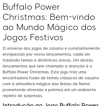
Buffalo Power
Christmas: Bem-vindo
ao Mundo Mágico dos
Jogos Festivos
O universo dos jogos de cassino é constantemente
enriquecido por novos lançamentos, cada um
trazendo temas e dinâmicas únicas. Um destes
lançamentos que tem chamado a atenção é o
Buffalo Power Christmas. Este jogo traz uma
encantadora fusão de temas clássicos de cassino
com a atmosfera mágica das festas de Natal,
prometendo diversão e prêmios em um ambiente
repleto de surpresas.
Introdução ao Jogo Buffalo Power