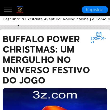
Registrar
Descubra a Excitante Aventura: RollingInMoney e Como o
93bet login
Notícias da Empresa
Buffalo Power Ch
BUFFALO POWER
2026-01-
21
CHRISTMAS: UM
MERGULHO NO
UNIVERSO FESTIVO
DO JOGO