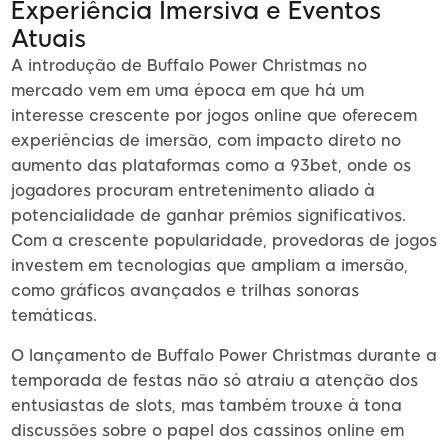
Experiência Imersiva e Eventos
Atuais
A introdução de Buffalo Power Christmas no
mercado vem em uma época em que há um
interesse crescente por jogos online que oferecem
experiências de imersão, com impacto direto no
aumento das plataformas como a 93bet, onde os
jogadores procuram entretenimento aliado à
potencialidade de ganhar prêmios significativos.
Com a crescente popularidade, provedoras de jogos
investem em tecnologias que ampliam a imersão,
como gráficos avançados e trilhas sonoras
temáticas.
O lançamento de Buffalo Power Christmas durante a
temporada de festas não só atraiu a atenção dos
entusiastas de slots, mas também trouxe à tona
discussões sobre o papel dos cassinos online em