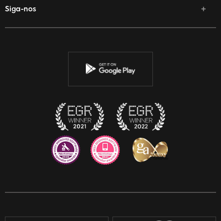
Siga-nos
Facebook
Twitter
YouTube
Instagram
Discord
Twitch
Reddit