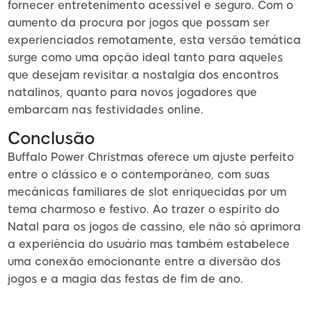
fornecer entretenimento acessível e seguro. Com o
aumento da procura por jogos que possam ser
experienciados remotamente, esta versão temática
surge como uma opção ideal tanto para aqueles
que desejam revisitar a nostalgia dos encontros
natalinos, quanto para novos jogadores que
embarcam nas festividades online.
Conclusão
Buffalo Power Christmas oferece um ajuste perfeito
entre o clássico e o contemporâneo, com suas
mecânicas familiares de slot enriquecidas por um
tema charmoso e festivo. Ao trazer o espírito do
Natal para os jogos de cassino, ele não só aprimora
a experiência do usuário mas também estabelece
uma conexão emocionante entre a diversão dos
jogos e a magia das festas de fim de ano.