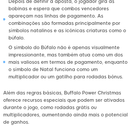
Depois de definir a aposta, o jogador gira as
bobinas e espera que combos vencedores
apareçam nas linhas de pagamento. As
combinações são formadas principalmente por
símbolos natalinos e as icônicas criaturas como o
búfalo.
O símbolo do Búfalo não é apenas visualmente
impressionante, mas também atua como um dos
mais valiosos em termos de pagamento, enquanto
o símbolo de Natal funciona como um
multiplicador ou um gatilho para rodadas bônus.
Além das regras básicas, Buffalo Power Christmas
oferece recursos especiais que podem ser ativados
durante o jogo, como rodadas grátis ou
multiplicadores, aumentando ainda mais o potencial
de ganhos.