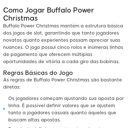
Como Jogar Buffalo Power
Christmas
Buffalo Power Christmas mantém a estrutura básica
dos jogos de slot, garantindo que tanto jogadores
novatos quanto experientes possam apreciar suas
nuances. O jogo possui cinco rolos e inúmeras linhas
de pagamento que oferecem múltiplas
oportunidades de vitória a cada giro das bobinas.
Regras Básicas do Jogo
As regras de Buffalo Power Christmas são bastante
diretas:
Os jogadores começam ajustando sua aposta por
linha. É possível definir valores que se ajustem
tanto a jogadores casuais quanto àqueles que
buscam altas apostas.