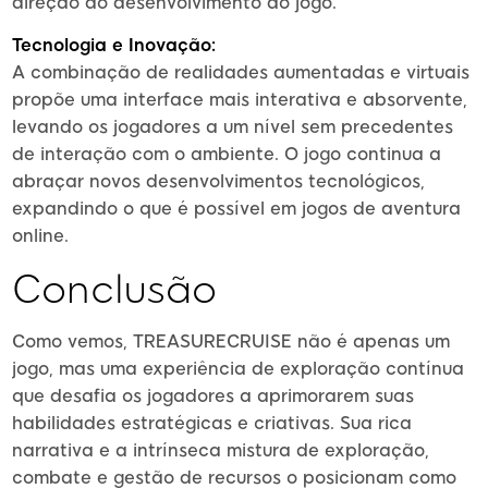
direção do desenvolvimento do jogo.
Tecnologia e Inovação:
A combinação de realidades aumentadas e virtuais
propõe uma interface mais interativa e absorvente,
levando os jogadores a um nível sem precedentes
de interação com o ambiente. O jogo continua a
abraçar novos desenvolvimentos tecnológicos,
expandindo o que é possível em jogos de aventura
online.
Conclusão
Como vemos, TREASURECRUISE não é apenas um
jogo, mas uma experiência de exploração contínua
que desafia os jogadores a aprimorarem suas
habilidades estratégicas e criativas. Sua rica
narrativa e a intrínseca mistura de exploração,
combate e gestão de recursos o posicionam como