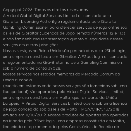
Copyright 2026. Todos os direitos reservados.
A Virtual Global Digital Services Limited é licenciada pela
Gibraltar Licensing Authority e regulamentada pelo Gibraltar
Gambling Commissioner para oferecer serviços de jogo online sob
as leis de Gibraltar (Licenças de Jogo Remoto números 112 e 113)
e não faz nenhuma representação quanto à legalidade desses
serviços em outras jurisdições.
Nossos serviços no Reino Unido são gerenciados pela 93bet login,
uma empresa constituída em Gibraltar. A 93bet login é licenciada
e regulamentada na Grã-Bretanha pela Gambling Commission,
sob o número de conta 39028.
Nossos serviços nos estados membros do Mercado Comum da
União Europeia
(exceto em estados onde nossos serviços são fornecidos sob uma
licença local) são operados pela Virtual Digital Services Limited,
uma empresa constituída em Malta, que faz parte da União
Europeia. A Virtual Digital Services Limited opera sob uma licença
de jogo concedida sob as leis de Malta - MGA/CRP/543/2018
emitida em 11/10/2019. Nossos produtos de apostas são operados
na Irlanda pela 93bet login, uma empresa constituída em Malta,
licenciada e regulamentada pelos Comissários de Receita da