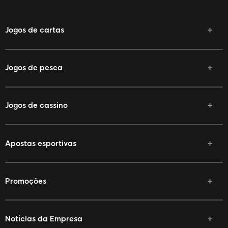
Jogos de cartas
Jogos de pesca
Jogos de cassino
Apostas esportivas
Promoções
Notícias da Empresa