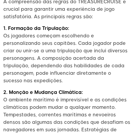
A compreensão das regras do TREASURECRUISE é
crucial para garantir uma experiência de jogo
satisfatória. As principais regras são:
1. Formação da Tripulação:
Os jogadores começam escolhendo e
personalizando seus capitães. Cada jogador pode
criar ou unir-se a uma tripulação que inclui diversos
personagens. A composição acertada da
tripulação, dependendo das habilidades de cada
personagem, pode influenciar diretamente o
sucesso nas expedições.
2. Monção e Mudança Climática:
O ambiente marítimo é imprevisível e as condições
climáticas podem mudar a qualquer momento.
Tempestades, correntes marítimas e nevoeiros
densos são algumas das condições que desafiam os
navegadores em suas jornadas. Estratégias de