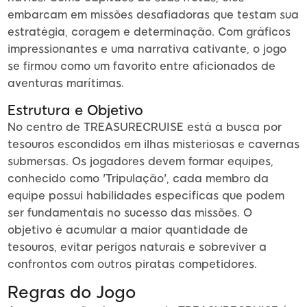
embarcam em missões desafiadoras que testam sua
estratégia, coragem e determinação. Com gráficos
impressionantes e uma narrativa cativante, o jogo
se firmou como um favorito entre aficionados de
aventuras marítimas.
Estrutura e Objetivo
No centro de TREASURECRUISE está a busca por
tesouros escondidos em ilhas misteriosas e cavernas
submersas. Os jogadores devem formar equipes,
conhecido como 'Tripulação', cada membro da
equipe possui habilidades específicas que podem
ser fundamentais no sucesso das missões. O
objetivo é acumular a maior quantidade de
tesouros, evitar perigos naturais e sobreviver a
confrontos com outros piratas competidores.
Regras do Jogo