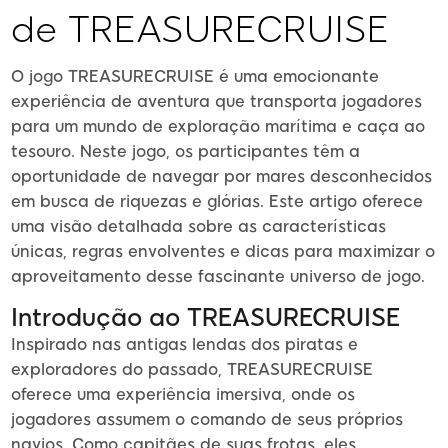
de TREASURECRUISE
O jogo TREASURECRUISE é uma emocionante
experiência de aventura que transporta jogadores
para um mundo de exploração marítima e caça ao
tesouro. Neste jogo, os participantes têm a
oportunidade de navegar por mares desconhecidos
em busca de riquezas e glórias. Este artigo oferece
uma visão detalhada sobre as características
únicas, regras envolventes e dicas para maximizar o
aproveitamento desse fascinante universo de jogo.
Introdução ao TREASURECRUISE
Inspirado nas antigas lendas dos piratas e
exploradores do passado, TREASURECRUISE
oferece uma experiência imersiva, onde os
jogadores assumem o comando de seus próprios
navios. Como capitães de suas frotas, eles