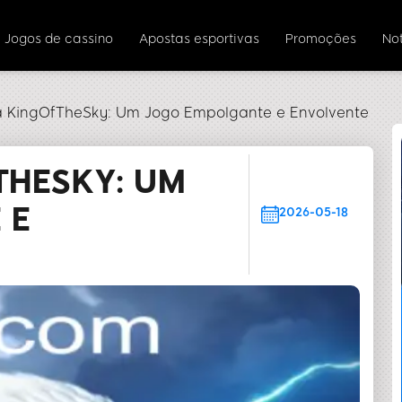
Jogos de cassino
Apostas esportivas
Promoções
No
 KingOfTheSky: Um Jogo Empolgante e Envolvente
THESKY: UM
 E
2026-05-18