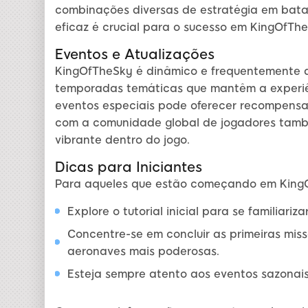
combinações diversas de estratégia em batal
eficaz é crucial para o sucesso em KingOfThe
Eventos e Atualizações
KingOfTheSky é dinâmico e frequentemente a
temporadas temáticas que mantêm a experiên
eventos especiais pode oferecer recompensas 
com a comunidade global de jogadores també
vibrante dentro do jogo.
Dicas para Iniciantes
Para aqueles que estão começando em KingOfT
Explore o tutorial inicial para se familiariz
Concentre-se em concluir as primeiras mis
aeronaves mais poderosas.
Esteja sempre atento aos eventos sazonais