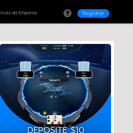
tícias da Empresa
Registrar