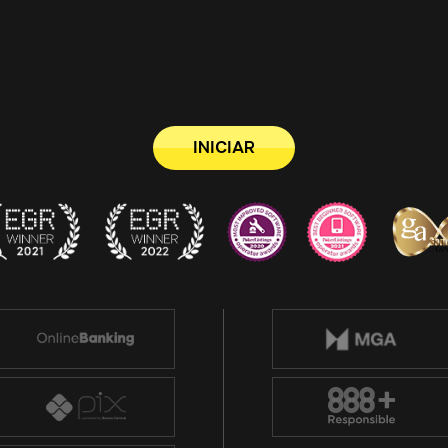
INICIAR