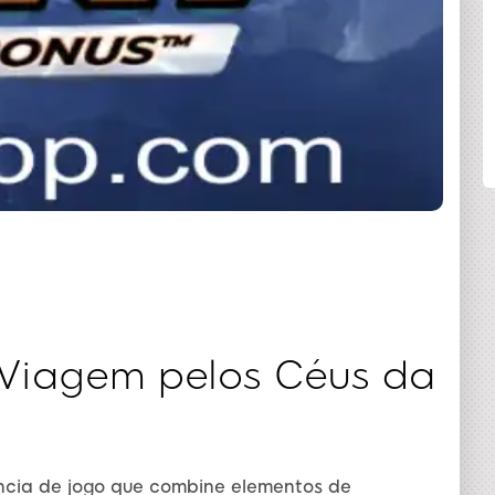
COMPARTILHAR
Viagem pelos Céus da
ncia de jogo que combine elementos de