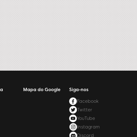
da
Mapa do Google
Siga-nos
Facebook
Twitter
YouTube
Instagram
Discord