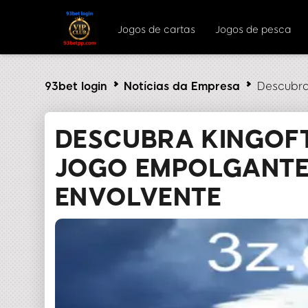
Jogos de cartas
Jogos de pesca
93bet login
Notícias da Empresa
Descubra
DESCUBRA KINGOF
JOGO EMPOLGANTE
ENVOLVENTE