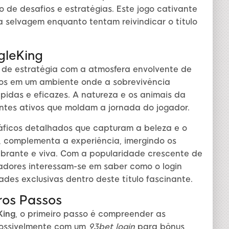
o de desafios e estratégias. Este jogo cativante
a selvagem enquanto tentam reivindicar o título
gleKing
 de estratégia com a atmosfera envolvente de
rsos em um ambiente onde a sobrevivência
idas e eficazes. A natureza e os animais da
ntes ativos que moldam a jornada do jogador.
áficos detalhados que capturam a beleza e o
ez, complementa a experiência, imergindo os
ibrante e viva. Com a popularidade crescente de
adores interessam-se em saber como o login
ades exclusivas dentro deste título fascinante.
ros Passos
King
, o primeiro passo é compreender as
 possivelmente com um
93bet login
para bônus