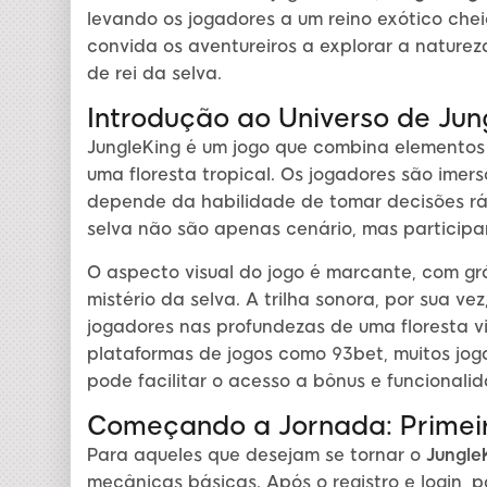
levando os jogadores a um reino exótico chei
convida os aventureiros a explorar a naturez
de rei da selva.
Introdução ao Universo de Jun
JungleKing é um jogo que combina elementos
uma floresta tropical. Os jogadores são ime
depende da habilidade de tomar decisões ráp
selva não são apenas cenário, mas participa
O aspecto visual do jogo é marcante, com gr
mistério da selva. A trilha sonora, por sua v
jogadores nas profundezas de uma floresta v
plataformas de jogos como 93bet, muitos jog
pode facilitar o acesso a bônus e funcionalid
Começando a Jornada: Primei
Para aqueles que desejam se tornar o
Jungle
mecânicas básicas. Após o registro e login,