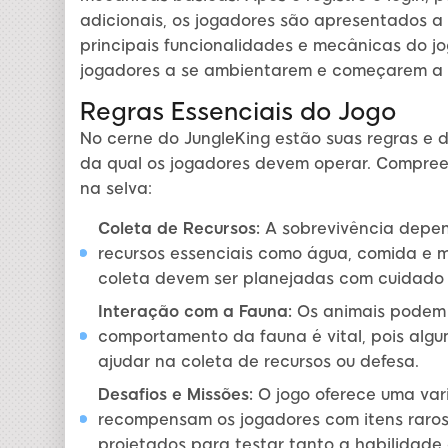
adicionais, os jogadores são apresentados a 
principais funcionalidades e mecânicas do jog
jogadores a se ambientarem e começarem a co
Regras Essenciais do Jogo
No cerne do JungleKing estão suas regras e d
da qual os jogadores devem operar. Compree
na selva:
Coleta de Recursos:
A sobrevivência depen
recursos essenciais como água, comida e ma
coleta devem ser planejadas com cuidado p
Interação com a Fauna:
Os animais podem s
comportamento da fauna é vital, pois alg
ajudar na coleta de recursos ou defesa.
Desafios e Missões:
O jogo oferece uma vari
recompensam os jogadores com itens raros 
projetados para testar tanto a habilidade