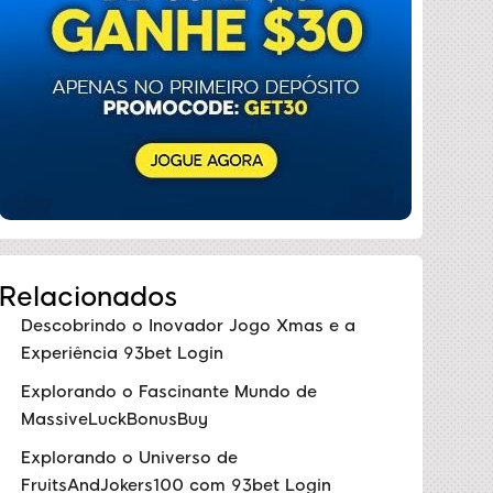
Relacionados
Descobrindo o Inovador Jogo Xmas e a
Experiência 93bet Login
Explorando o Fascinante Mundo de
MassiveLuckBonusBuy
Explorando o Universo de
FruitsAndJokers100 com 93bet Login