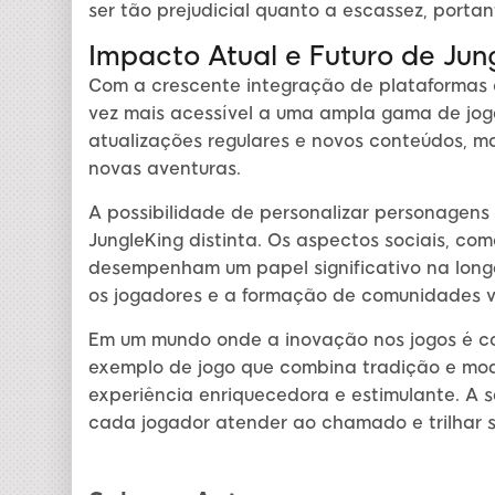
ser tão prejudicial quanto a escassez, portant
Impacto Atual e Futuro de Jun
Com a crescente integração de plataformas 
vez mais acessível a uma ampla gama de jog
atualizações regulares e novos conteúdos, 
novas aventuras.
A possibilidade de personalizar personagens 
JungleKing distinta. Os aspectos sociais, c
desempenham um papel significativo na longe
os jogadores e a formação de comunidades v
Em um mundo onde a inovação nos jogos é c
exemplo de jogo que combina tradição e mo
experiência enriquecedora e estimulante. A 
cada jogador atender ao chamado e trilhar s