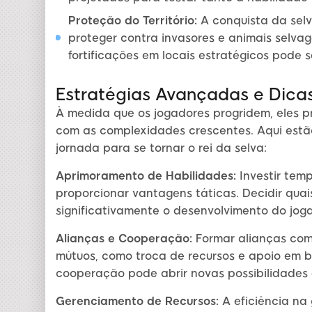
Proteção do Território:
A conquista da selv
proteger contra invasores e animais selvage
fortificações em locais estratégicos pode se
Estratégias Avançadas e Dica
À medida que os jogadores progridem, eles pr
com as complexidades crescentes. Aqui est
jornada para se tornar o rei da selva:
Aprimoramento de Habilidades:
Investir tem
proporcionar vantagens táticas. Decidir quais
significativamente o desenvolvimento do joga
Alianças e Cooperação:
Formar alianças com 
mútuos, como troca de recursos e apoio em b
cooperação pode abrir novas possibilidades 
Gerenciamento de Recursos:
A eficiência na 