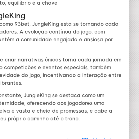
o, equilíbrio é a chave.
gleKing
como 93bet, JungleKing está se tornando cada
adores. A evolução contínua do jogo, com
mantém a comunidade engajada e ansiosa por
e criar narrativas únicas torna cada jornada em
omo competições e eventos especiais, também
vidade do jogo, incentivando a interação entre
ibrantes.
onstante, JungleKing se destaca como um
dernidade, oferecendo aos jogadores uma
selva é vasta e cheia de promessas, e cabe a
eu próprio caminho até o trono.